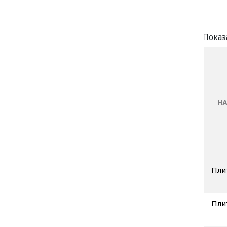
Н
Пли
Пли