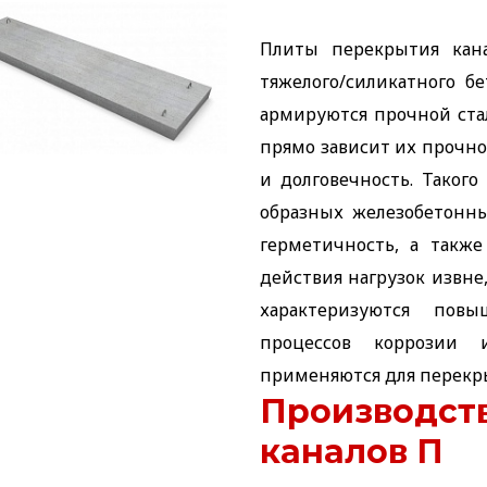
Плиты перекрытия кан
тяжелого/силикатного б
армируются прочной ста
прямо зависит их прочно
и долговечность. Таког
образных железобетонны
герметичность, а такж
действия нагрузок извне
характеризуются пов
процессов коррозии
применяются для перекры
Производств
каналов П