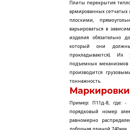
Плиты перекрытия тепло
армированных сетчатых 
плоскими, прямоугол
варьироваться в зависи
изделия обязательно д
который они должн
прокладываются). Их 
подъемных механизмов и
производится грузовы
тоннажность.
Маркировки
Пример: П11д-8, где: -
порядковый номер элем
равномерно распределе
доборная длиной 740мм.