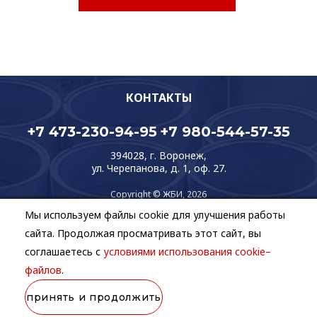
КОНТАКТЫ
+7 473-230-94-95
+7 980-544-57-35
394028, г. Воронеж,
ул. Черепанова, д. 1, оф. 27.
Copyright © ЖБИ, 2026
Создание и продвижение сайтов
Team-B
Мы используем файлы cookie для улучшения работы
сайта. Продолжая просматривать этот сайт, вы
Правила использования сайта
соглашаетесь с
условиями использования cookie–
Политика в отношении обработки персональных данных
файлов
.
принять и продолжить